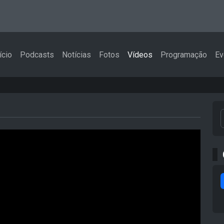
ício
Podcasts
Notícias
Fotos
Vídeos
Programação
Ev