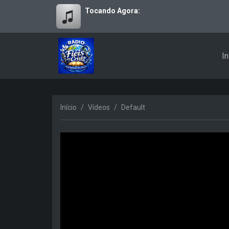
Tocando Agora:
In
Início
Vídeos
Default